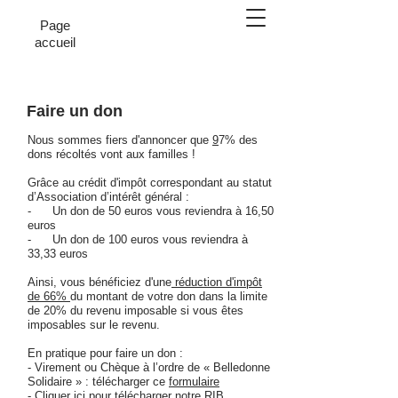
Page
accueil
Faire un don
Nous sommes fiers d'annoncer que
9
7% des
dons récoltés vont aux familles !
Grâce au crédit d'impôt correspondant au statut
d’Association d’intérêt général :
- Un don de 50 euros vous reviendra à 16,50
euros
- Un don de 100 euros vous reviendra à
33,33 euros
Ainsi, vous bénéficiez d'une
réduction d'impôt
de 66%
du montant de votre don dans la limite
de 20% du revenu imposable si vous êtes
imposables sur le revenu.
En pratique pour faire un don :
- Virement ou Chèque à l’ordre de « Belledonne
Solidaire » : télécharger ce
formulaire
- Cliquer ici pour télécharger
notre RIB